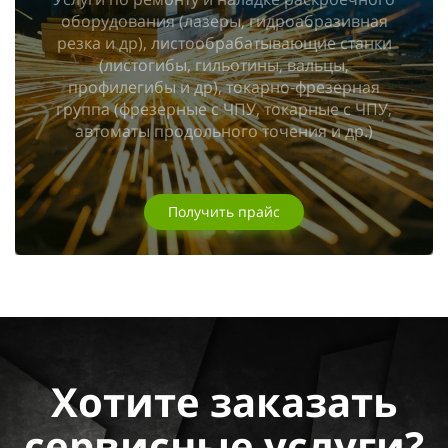
оборудования (лазеры, гидроабразивная
резка и др), листообрабатывающие станки
(листогибы, гильотины, вальцы,
профилегибы и др), токарно-фрезерная
группа (фрезерные с ЧПУ, токарные с ЧПУ,
автоматы продольного точения и др.)
Получить прайс
Хотите заказать
сервисные услуги?