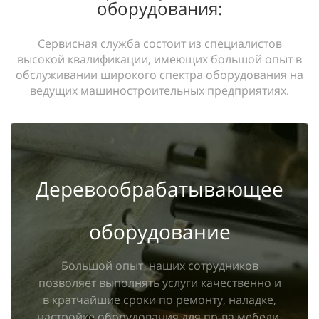
оборудования:
Сервисная служба состоит из специалистов
высокой квалификации, имеющих большой опыт в
обслуживании широкого спектра оборудования на
ведущих машиностроительных предприятиях.
Деревообрабатывающее
оборудование
Большой опыт наших сотрудников
позволяет выполнять услуги качественно и
в кратчайшие сроки по ремонту, наладке,
настройке оборудования для пр-ва мебели,