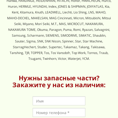
Hanwa, HARDINGE, HEIDENHAIN, HITACHI, Honor, HWACHEON, Hurco,
Huron, HERMLE, HYUNDAI, Index, JONES & SHIPMAN, JOVYATLAS, Kia,
Kent, Kitamura, Knuth, LEADWELL, Liechti, Lio Shing, LNS, MAHO,
MAHO-DECKEL, MAKELSAN, MAG Cincinnati, Micron, Mitsubishi, Mitsui
Seiki, Miyano, Mori Seiki, M.T., MAS, MICROCUT, NAKAMURA,
NAKAMURA TOME, Okuma, Paragon, Puma, Romi, Ryazan, Salvagnini,
Samsung, Scharmann, SIEMENS, SIMODRIVE, SIMATIC, Shaublin,
Sauter, Sigma, SNK, SNK Nissin, Spinner, Star, Star Machine,
StarragHechert, Studer, Supertec, Takamaz, Takang, Takisawa,
Tanshing, TJR, TOPPER, Tos, Tos Vansdofr, Top Work, Tornos, Traub,
Tsugami, Twinhorn, Victor, Waterjet, YCM.
Нужны запасные части?
Закажите у нас из наличия: