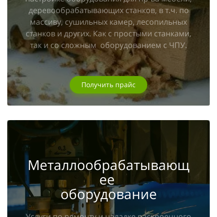
деревообрабатывающих станков, в т.ч. по
массиву, сушильных камер, лесопильных
станков и других. Как c простыми станками,
так и со сложным оборудованием с ЧПУ.
Получить прайс
Металлообрабатывающ
ее
оборудование
Услуги по ремонту и наладке раскроечного