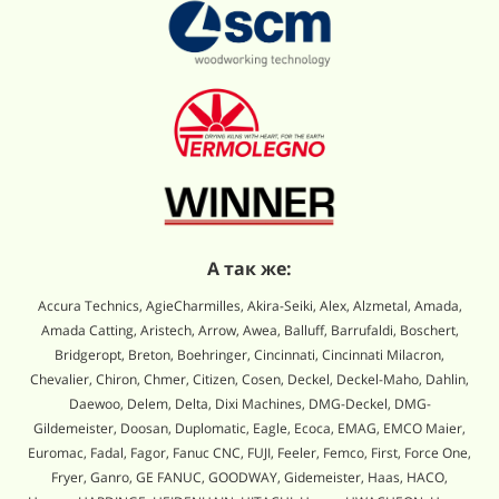
А так же:
Accura Technics, AgieCharmilles, Akira-Seiki, Alex, Alzmetal, Amada,
Amada Catting, Aristech, Arrow, Awea, Balluff, Barrufaldi, Boschert,
Bridgeropt, Breton, Boehringer, Cincinnati, Cincinnati Milacron,
Chevalier, Chiron, Chmer, Citizen, Cosen, Deckel, Deckel-Maho, Dahlin,
Daewoo, Delem, Delta, Dixi Machines, DMG-Deckel, DMG-
Gildemeister, Doosan, Duplomatic, Eagle, Ecoca, EMAG, EMCO Maier,
Euromac, Fadal, Fagor, Fanuc CNC, FUJI, Feeler, Femco, First, Force One,
Fryer, Ganro, GE FANUC, GOODWAY, Gidemeister, Haas, HACO,